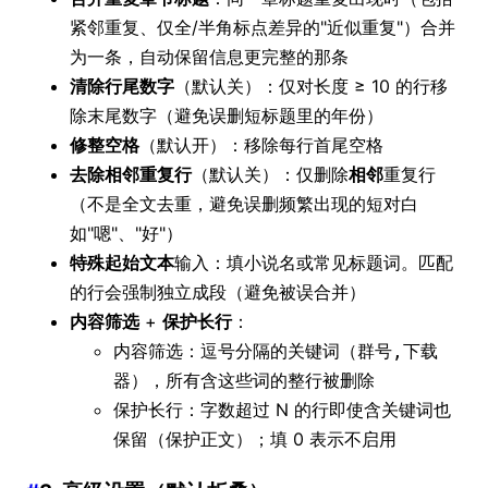
紧邻重复、仅全/半角标点差异的"近似重复"）合并
为一条，自动保留信息更完整的那条
清除行尾数字
（默认关）：仅对长度 ≥ 10 的行移
除末尾数字（避免误删短标题里的年份）
修整空格
（默认开）：移除每行首尾空格
去除相邻重复行
（默认关）：仅删除
相邻
重复行
（不是全文去重，避免误删频繁出现的短对白
如"嗯"、"好"）
特殊起始文本
输入：填小说名或常见标题词。匹配
的行会强制独立成段（避免被误合并）
内容筛选
+
保护长行
：
内容筛选：逗号分隔的关键词（
群号,下载
），所有含这些词的整行被删除
器
保护长行：字数超过 N 的行即使含关键词也
保留（保护正文）；填 0 表示不启用