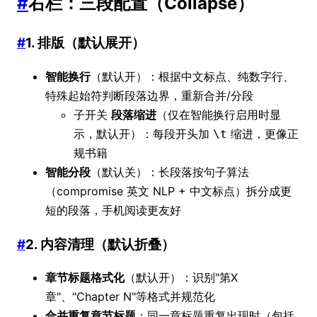
#
右栏：三段配置（Collapse）
#
1. 排版（默认展开）
智能换行
（默认开）：根据中文标点、纯数字行、
特殊起始符判断段落边界，重新合并/分段
子开关
段落缩进
（仅在智能换行启用时显
示，默认开）：每段开头加
缩进，更像正
\t
规书籍
智能分段
（默认关）：长段落按句子算法
（compromise 英文 NLP + 中文标点）拆分成更
短的段落，手机阅读更友好
#
2. 内容清理（默认折叠）
章节标题格式化
（默认开）：识别"第X
章"、"Chapter N"等格式并规范化
合并重复章节标题
：同一章标题重复出现时（包括