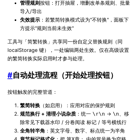
管理规则
按钮：打开抽屉，增删改单条规则、批量
导入/导出
失效提示
：若繁简转换模式设为"不转换"，面板下
方提示"规则当前未生效"
工具与「简繁转换」共享同一份自定义替换规则（同
localStorage 键），一处编辑两处生效。仅在高级设置
的繁简转换实际启用时才参与处理。
#
自动处理流程（开始处理按钮）
按钮触发的完整管道：
繁简转换
（如启用）：应用对应的保护规则
规范换行 + 清理小说杂质
：统一
→
、移
\r\n
\n
除常见下载器水印 /
标记 / 等号横线行
分卷阅读
全角转半角
：英文字母、数字、标点统一为半角
章节标记格式化
：把
中的冒号换为空格、
第X章：