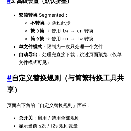
#
3. 高级设置（默认折叠）
繁简转换
Segmented：
不转换
→ 跳过此步
繁→简
→ 使用
转换
tw → cn
简→繁
→ 使用
转换
cn → tw
单文件模式
：限制为一次只处理一个文件
自动导出
：处理完直接下载，跳过页面预览（仅单
文件模式可见）
#
自定义替换规则（与简繁转换工具共
享）
页面右下角的「自定义替换规则」面板：
总开关
：启用 / 禁用全部规则
显示当前 s2t / t2s 规则数量