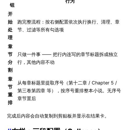
行为
钮
开
始
跑完整流程：按右侧配置依次执行换行、清理、章
处
节、过滤等所有勾选项
理
章
节
只做一件事 —— 把行内连写的章节标题拆成独立
分
行，其他内容不动
割
章
从每章标题里提取序号（第十二章 / Chapter 5 /
节
第三卷第四章 等），按序号重排整本小说。无序号
重
章节置后
排
完成后内容会自动复制到剪贴板并显示在结果卡。